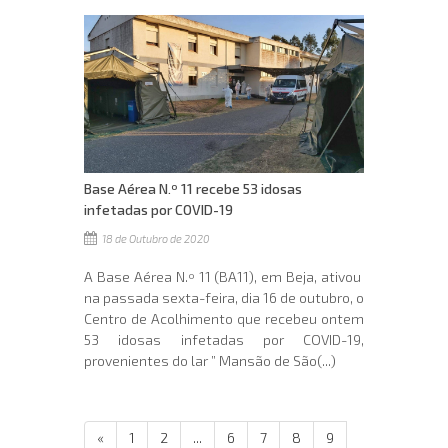
Base Aérea N.º 11 recebe 53 idosas
infetadas por COVID-19
18 de Outubro de 2020
A Base Aérea N.º 11 (BA11), em Beja, ativou
na passada sexta-feira, dia 16 de outubro, o
Centro de Acolhimento que recebeu ontem
53 idosas infetadas por COVID-19,
provenientes do lar ” Mansão de São(...)
«
1
2
...
6
7
8
9