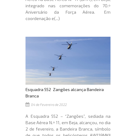
integrado nas comemorações do 70.º
Aniversário da Força Aérea. Em
coordenação e(...)
Esquadra 552  Zangões alcança Bandeira
Branca
04 de Fevereiro de 2022
A Esquadra 552 – “Zangões”, sediada na
Base Aérea N.º 11, em Beja, alcançou, no dia
2 de fevereiro, a Bandeira Branca, símbolo
de que todos os helicópteros AW119MKII