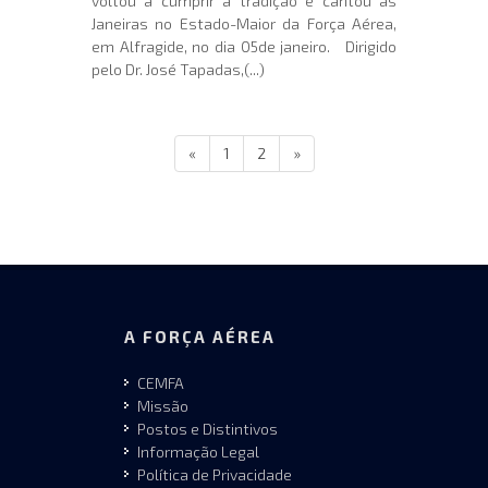
voltou a cumprir a tradição e cantou as
Janeiras no Estado-Maior da Força Aérea,
em Alfragide, no dia 05de janeiro. Dirigido
pelo Dr. José Tapadas,(...)
«
1
2
»
A FORÇA AÉREA
CEMFA
Missão
Postos e Distintivos
Informação Legal
Política de Privacidade