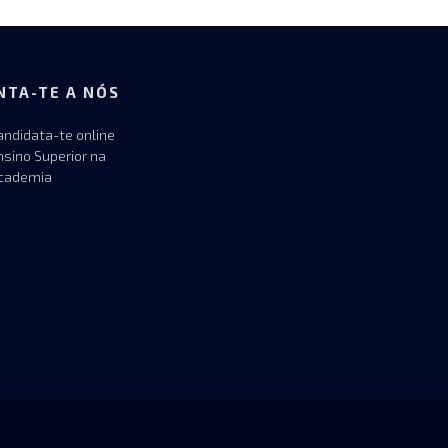
NTA-TE A NÓS
andidata-te online
nsino Superior na
cademia