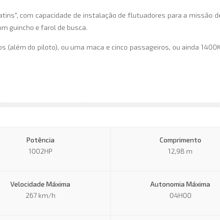
tins", com capacidade de instalação de flutuadores para a missão 
om guincho e farol de busca.
s (além do piloto), ou uma maca e cinco passageiros, ou ainda 1400
Potência
Comprimento
1002HP
12,98 m
Velocidade Máxima
Autonomia Máxima
267 km/h
04H00