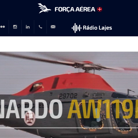
r
lickr
Instagram
LinkedIn
+351
rp@emfa.gov.pt
214726120