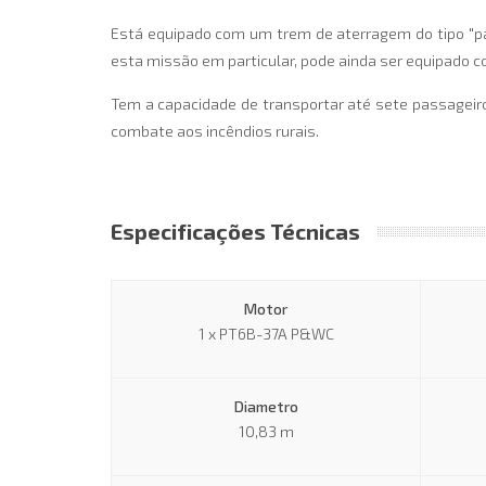
Está equipado com um trem de aterragem do tipo "pa
esta missão em particular, pode ainda ser equipado c
Tem a capacidade de transportar até sete passageiro
combate aos incêndios rurais.
Especificações Técnicas
Motor
1 x PT6B-37A P&WC
Diametro
10,83 m