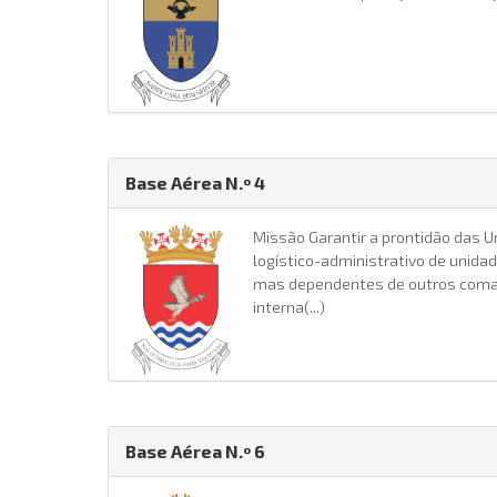
Base Aérea N.º 4
Missão Garantir a prontidão das U
logístico-administrativo de unida
mas dependentes de outros coma
interna(...)
Base Aérea N.º 6