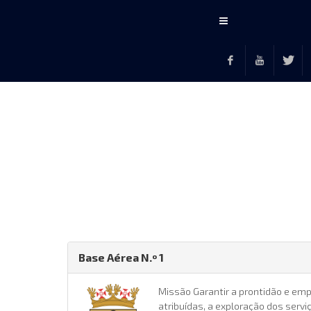
Conteúdo
principal
Facebook
Youtube
Twitte
F
Base Aérea N.º 1
Missão Garantir a prontidão e em
atribuídas, a exploração dos servi