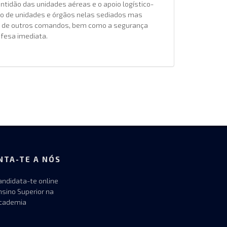
ontidão das unidades aéreas e o apoio logístico-
vo de unidades e órgãos nelas sediados mas
 de outros comandos, bem como a segurança
efesa imediata.
NTA-TE A NÓS
andidata-te online
nsino Superior na
cademia