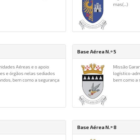
mas(...)
Base Aérea N.º 5
nidades Aéreas e o apoio
Missão Garant
des e órgãos nelas sediados
logístico-adm
ndos, bem como a segurança
bem como a se
Base Aérea N.º 8