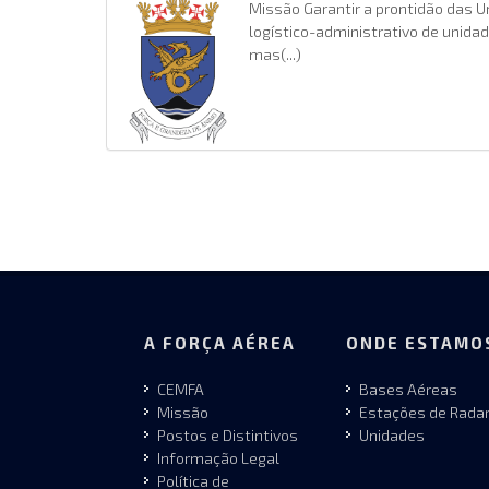
Missão Garantir a prontidão das U
logístico-administrativo de unida
mas(...)
A FORÇA AÉREA
ONDE ESTAMO
CEMFA
Bases Aéreas
Missão
Estações de Rada
Postos e Distintivos
Unidades
Informação Legal
Política de