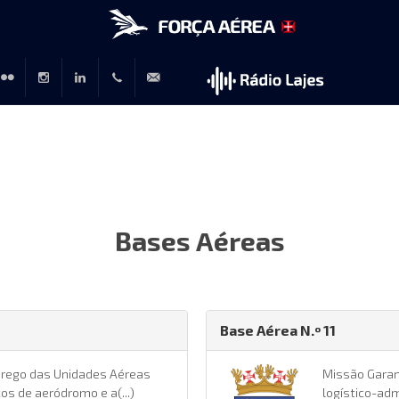
r
lickr
Instagram
LinkedIn
+351
rp@emfa.gov.pt
214726120
Bases Aéreas
Base Aérea N.º 11
prego das Unidades Aéreas
Missão Garant
ços de aeródromo e a(...)
logístico-adm