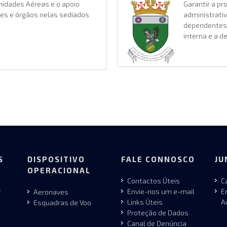
nidades Aéreas e o apoio
Garantir a pr
des e órgãos nelas sediados
administrati
dependentes
interna e a d
S
DISPOSITIVO
FALE CONNOSCO
JU
OPERACIONAL
Contactos Úteis
C
r
Envie-nos um e-mail
E
Aeronaves
Links Úteis
A
Esquadras de Voo
Proteção de Dados
Canal de Denúncia