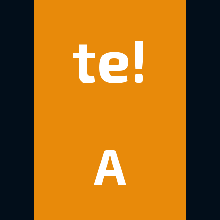
te!
A