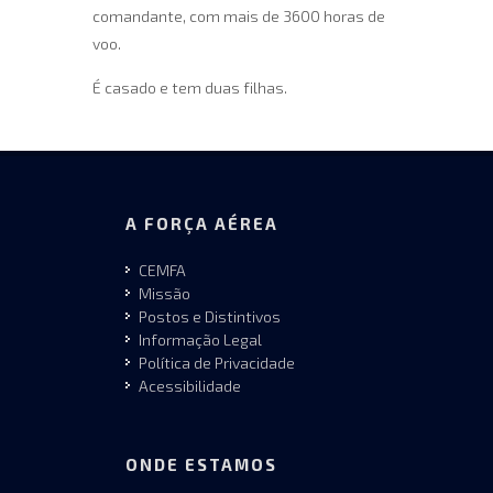
comandante, com mais de 3600 horas de
voo.
É casado e tem duas filhas.
A FORÇA AÉREA
CEMFA
Missão
Postos e Distintivos
Informação Legal
Política de Privacidade
Acessibilidade
ONDE ESTAMOS