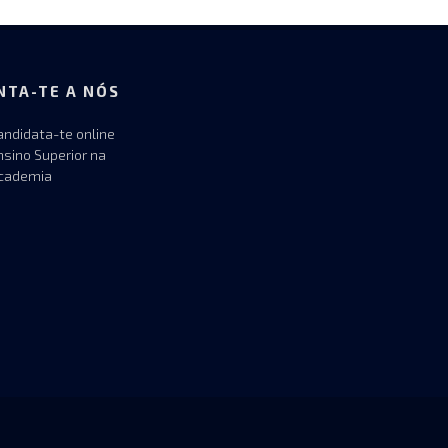
NTA-TE A NÓS
andidata-te online
nsino Superior na
cademia