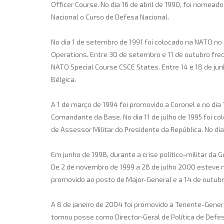
Officer Course. No dia 16 de abril de 1990, foi nomead
Nacional o Curso de Defesa Nacional.
No dia 1 de setembro de 1991 foi colocado na NATO n
Operations. Entre 30 de setembro e 11 de outubro fre
NATO Special Course CSCE States. Entre 14 e 18 de j
Bélgica.
A 1 de março de 1994 foi promovido a Coronel e no di
Comandante da Base. No dia 11 de julho de 1995 foi c
de Assessor Militar do Presidente da República. No d
Em junho de 1998, durante a crise político-militar d
De 2 de novembro de 1999 a 28 de julho 2000 esteve no
promovido ao posto de Major-General e a 14 de outu
A 8 de janeiro de 2004 foi promovido a Tenente-Genera
tomou posse como Director-Geral de Política de Defes