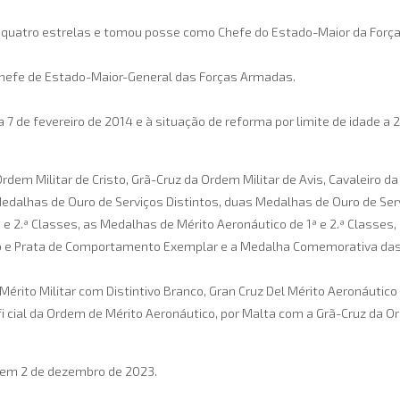
 quatro estrelas e tomou posse como Chefe do Estado-Maior da Força
 Chefe de Estado-Maior-General das Forças Armadas.
a 7 de fevereiro de 2014 e à situação de reforma por limite de idade a
dem Militar de Cristo, Grã-Cruz da Ordem Militar de Avis, Cavaleiro da
o Medalhas de Ouro de Serviços Distintos, duas Medalhas de Ouro de Se
ª e 2.ª Classes, as Medalhas de Mérito Aeronáutico de 1ª e 2.ª Classe
Ouro e Prata de Comportamento Exemplar e a Medalha Comemorativa d
érito Militar com Distintivo Branco, Gran Cruz Del Mérito Aeronáutico 
Ofi cial da Ordem de Mérito Aeronáutico, por Malta com a Grã-Cruz da 
u em 2 de dezembro de 2023.