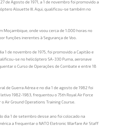
a 27 de Agosto de 1971, a 1 de novembro foi promovido a
ptero Alouette III. Aqui, qualificou-se também no
 em Moçambique, onde voou cerca de 1.000 horas no
or funções inerentes à Segurança de Voo.
dia 1 de novembro de 1975, foi promovido a Capitão e
qualificou-se no helicóptero SA-330 Puma, aeronave
equentar o Curso de Operações de Combate e entre 18
al de Guerra Aérea e no dia 1 de agosto de 1982 foi
letivo 1982-1983, frequentou o 75th Royal Air Force
o Air Ground Operations Training Course.
No dia 1 de setembro desse ano foi colocado na
érica a frequentar o NATO Eletronic Warfare Air Staff