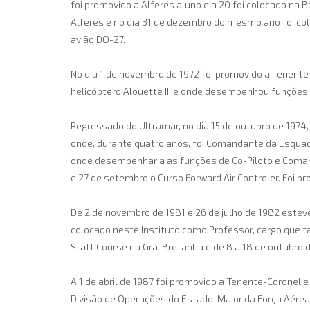
foi promovido a Alferes aluno e a 20 foi colocado na B
Alferes e no dia 31 de dezembro do mesmo ano foi colo
avião DO-27.
No dia 1 de novembro de 1972 foi promovido a Tenent
helicóptero Alouette III e onde desempenhou funções
Regressado do Ultramar, no dia 15 de outubro de 1974, 
onde, durante quatro anos, foi Comandante da Esquadra
onde desempenharia as funções de Co-Piloto e Comand
e 27 de setembro o Curso Forward Air Controler. Foi pro
De 2 de novembro de 1981 e 26 de julho de 1982 esteve
colocado neste Instituto como Professor, cargo que ta
Staff Course na Grã-Bretanha e de 8 a 18 de outubro 
A 1 de abril de 1987 foi promovido a Tenente-Coronel 
Divisão de Operações do Estado-Maior da Força Aérea.