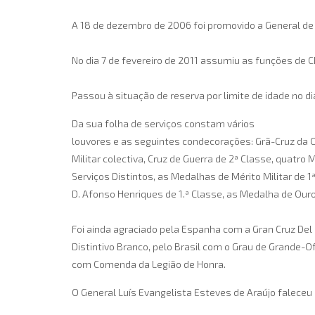
A 18 de dezembro de 2006 foi promovido a General de
No dia 7 de fevereiro de 2011 assumiu as funções de
Passou à situação de reserva por limite de idade no di
Da sua folha de serviços constam vários
louvores e as seguintes condecorações: Grã-Cruz da Or
Militar colectiva, Cruz de Guerra de 2ª Classe, quatr
Serviços Distintos, as Medalhas de Mérito Militar de 1
D. Afonso Henriques de 1.ª Classe, as Medalha de 
Foi ainda agraciado pela Espanha com a Gran Cruz Del M
Distintivo Branco, pelo Brasil com o Grau de Grande-
com Comenda da Legião de Honra.
O General Luís Evangelista Esteves de Araújo falece