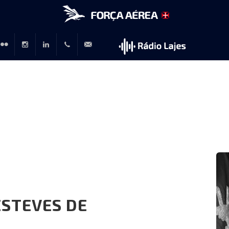
r
lickr
Instagram
LinkedIn
+351
rp@emfa.gov.pt
214726120
L
ESTEVES DE