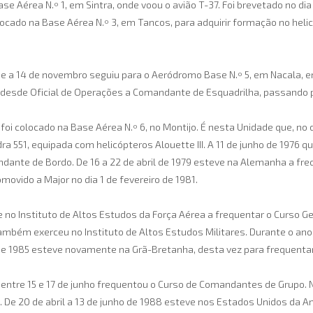
ase Aérea N.º 1, em Sintra, onde voou o avião T-37. Foi brevetado no di
cado na Base Aérea N.º 3, em Tancos, para adquirir formação no helicó
e e a 14 de novembro seguiu para o Aeródromo Base N.º 5, em Nacala,
 desde Oficial de Operações a Comandante de Esquadrilha, passando p
foi colocado na Base Aérea N.º 6, no Montijo. É nesta Unidade que, no 
 551, equipada com helicópteros Alouette III. A 11 de junho de 1976 
ante de Bordo. De 16 a 22 de abril de 1979 esteve na Alemanha a fr
movido a Major no dia 1 de fevereiro de 1981.
 no Instituto de Altos Estudos da Força Aérea a frequentar o Curso Ger
mbém exerceu no Instituto de Altos Estudos Militares. Durante o ano 
de 1985 esteve novamente na Grã-Bretanha, desta vez para frequentar 
e entre 15 e 17 de junho frequentou o Curso de Comandantes de Grupo. 
 De 20 de abril a 13 de junho de 1988 esteve nos Estados Unidos da Am