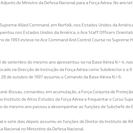
o Adjunto do Ministro da Defesa Nacional para a Força Aérea. No ano l
o Supreme Allied Command, em Norfolk, nos Estados Unidos da América
quentou nos Estados Unidos da América, o Ace Staff Officers Orientati
unho de 1993 esteve no Ace Command And Control Course no Supreme H
a 1 de setembro do mesmo ano apresentou-se na Base Aérea N.º 4, nas 
olocado na Direcção de Instrução da Força Aérea como Subdirector e 
ia 28 de outubro de 1997 assumiu o Comando da Base Aérea N.º 6.
a Guiné-Bissau, comandou, em acumulação, a Força Conjunta de Proteçã
 Instituto de Altos Estudos da Força Aérea a frequentar o Curso Super
bro do mesmo ano passou a desempenhar as funções de Subchefe do E
l e sete dias depois assumiu as funções de Diretor do Instituto de A
a Nacional no Ministério da Defesa Nacional.