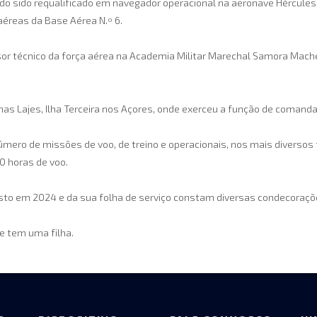
ndo sido requalificado em navegador operacional na aeronave Hércules
aéreas da Base Aérea N.º 6.
sor técnico da força aérea na Academia Militar Marechal Samora Mac
as Lajes, Ilha Terceira nos Açores, onde exerceu a função de comanda
número de missões de voo, de treino e operacionais, nos mais diversos
0 horas de voo.
osto em 2024 e da sua folha de serviço constam diversas condecoraç
 e tem uma filha.