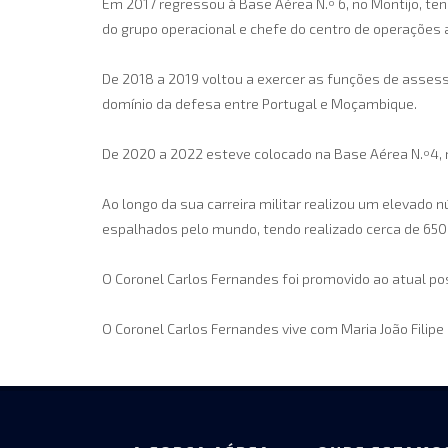
Em 2017 regressou à Base Aérea N.º 6, no Montijo, te
do grupo operacional e chefe do centro de operações 
De 2018 a 2019 voltou a exercer as funções de asses
domínio da defesa entre Portugal e Moçambique.
De 2020 a 2022 esteve colocado na Base Aérea N.º4, n
Ao longo da sua carreira militar realizou um elevado 
espalhados pelo mundo, tendo realizado cerca de 650
O Coronel Carlos Fernandes foi promovido ao atual p
O Coronel Carlos Fernandes vive com Maria João Filipe