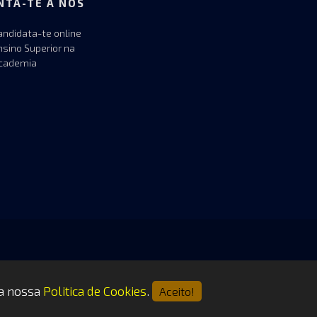
NTA-TE A NÓS
andidata-te online
nsino Superior na
cademia
 a nossa
Politica de Cookies
.
Aceito!