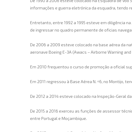
De 1990 a 2006 esteve colocado na Esquadra de Voo 5
informações e guerra eletrónica da esquadra, tendo r
Entretanto, entre 1992 a 1995 esteve em diligência n
de ingressar no quadro permanente de oficias navega
De 2006 a 2009 esteve colocado na base aérea da nat
aeronave Boeing E-3A (Awacs – Airborne Warning and 
Em 2010 frequentou o curso de promoção a oficial supe
Em 2011 regressou à Base Aérea N. º6, no Montijo, te
De 2012 a 2014 esteve colocado na Inspeção-Geral da
De 2015 a 2016 exerceu as funções de assessor técni
entre Portugal e Moçambique.