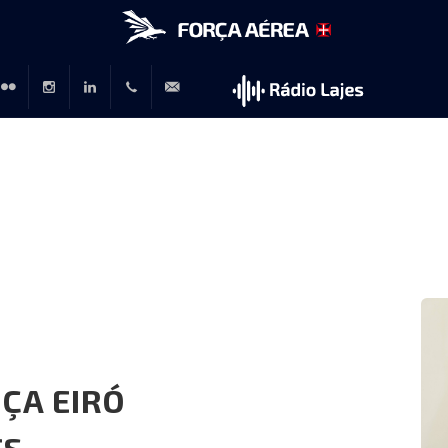
r
lickr
Instagram
LinkedIn
+351
rp@emfa.gov.pt
214726120
L
ÇA EIRÓ