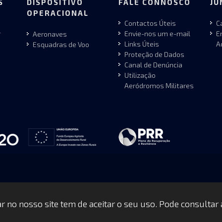
S
DISPOSITIVO
FALE CONNOSCO
JU
OPERACIONAL
Contactos Úteis
C
r
Envie-nos um e-mail
E
Aeronaves
Links Úteis
A
Esquadras de Voo
Proteção de Dados
Canal de Denúncia
Utilização
Aeródromos Militares
gar no nosso site tem de aceitar o seu uso. Pode consultar