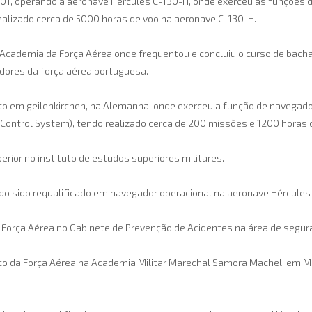
01, operando a aeronave Hércules C-130-H, onde exerceu as funções d
ealizado cerca de 5000 horas de voo na aeronave C-130-H.
a Academia da Força Aérea onde frequentou e concluiu o curso de bacha
dores da força aérea portuguesa.
o em geilenkirchen, na Alemanha, onde exerceu a função de navegador
Control System), tendo realizado cerca de 200 missões e 1200 horas 
rior no instituto de estudos superiores militares.
ndo sido requalificado em navegador operacional na aeronave Hércules
 Força Aérea no Gabinete de Prevenção de Acidentes na área de segur
co da Força Aérea na Academia Militar Marechal Samora Machel, em M