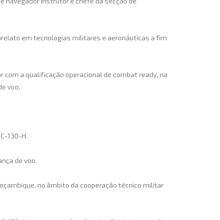
e navegador instrutor e chefe da secção de
relato em tecnologias militares e aeronáuticas a fim
 com a qualificação operacional de combat ready, na
de voo.
 C-130-H.
ança de voo.
oçambique, no âmbito da cooperação técnico militar