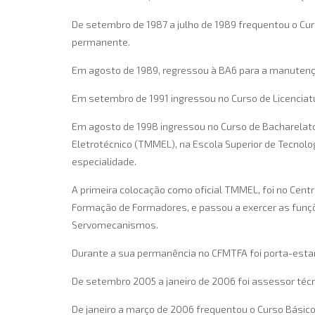
De setembro de 1987 a julho de 1989 frequentou o Curs
permanente.
Em agosto de 1989, regressou à BA6 para a manutençã
Em setembro de 1991 ingressou no Curso de Licenciat
Em agosto de 1998 ingressou no Curso de Bacharelato
Eletrotécnico (TMMEL), na Escola Superior de Tecnolo
especialidade.
A primeira colocação como oficial TMMEL, foi no Cent
Formação de Formadores, e passou a exercer as funçõe
Servomecanismos.
Durante a sua permanência no CFMTFA foi porta-estan
De setembro 2005 a janeiro de 2006 foi assessor técn
De janeiro a março de 2006 frequentou o Curso Básico