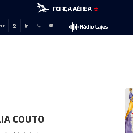
r
lickr
Instagram
LinkedIn
+351
rp@emfa.gov.pt
214726120
L
IA COUTO