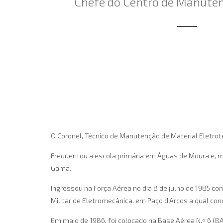
Chefe do Centro de Manuten
O Coronel, Técnico de Manutenção de Material Eletrot
Frequentou a escola primária em Águas de Moura e, ma
Gama.
Ingressou na Força Aérea no dia 8 de julho de 1985 c
Militar de Eletromecânica, em Paço d’Arcos a qual co
Em maio de 1986, foi colocado na Base Aérea N.º 6 (