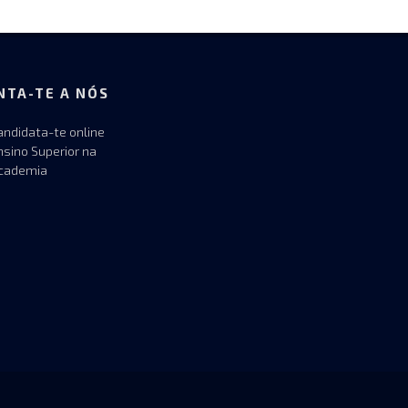
NTA-TE A NÓS
andidata-te online
nsino Superior na
cademia