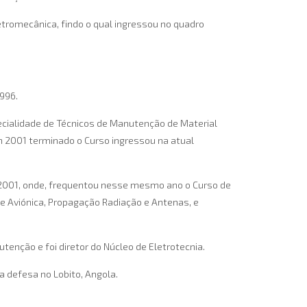
letromecânica, findo o qual ingressou no quadro
996.
cialidade de Técnicos de Manutenção de Material
m 2001 terminado o Curso ingressou na atual
e 2001, onde, frequentou nesse mesmo ano o Curso de
e Aviónica, Propagação Radiação e Antenas, e
nção e foi diretor do Núcleo de Eletrotecnia.
a defesa no Lobito, Angola.