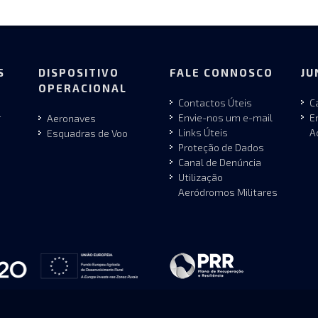
S
DISPOSITIVO
FALE CONNOSCO
JU
OPERACIONAL
Contactos Úteis
C
r
Envie-nos um e-mail
E
Aeronaves
Links Úteis
A
Esquadras de Voo
Proteção de Dados
Canal de Denúncia
Utilização
Aeródromos Militares