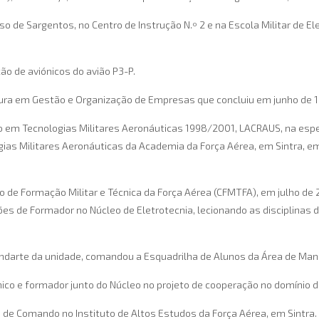
o de Sargentos, no Centro de Instrução N.º 2 e na Escola Militar de E
o de aviónicos do avião P3-P.
ura em Gestão e Organização de Empresas que concluiu em junho de 1
 em Tecnologias Militares Aeronáuticas 1998/2001, LACRAUS, na espe
gias Militares Aeronáuticas da Academia da Força Aérea, em Sintra, e
ro de Formação Militar e Técnica da Força Aérea (CFMTFA), em julho d
s de Formador no Núcleo de Eletrotecnia, lecionando as disciplinas d
darte da unidade, comandou a Esquadrilha de Alunos da Área de Manute
ico e formador junto do Núcleo no projeto de cooperação no domínio d
 de Comando no Instituto de Altos Estudos da Força Aérea, em Sintra.