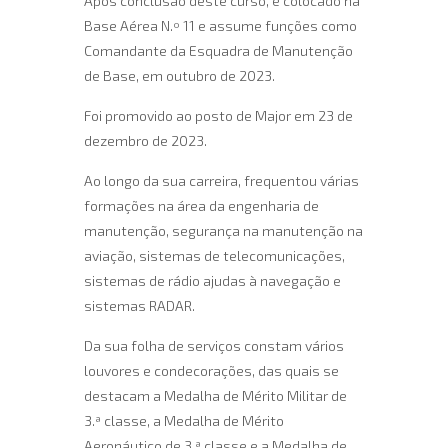
Após conclusão deste curso, é colocado na
Base Aérea N.º 11 e assume funções como
Comandante da Esquadra de Manutenção
de Base, em outubro de 2023.
Foi promovido ao posto de Major em 23 de
dezembro de 2023.
Ao longo da sua carreira, frequentou várias
formações na área da engenharia de
manutenção, segurança na manutenção na
aviação, sistemas de telecomunicações,
sistemas de rádio ajudas à navegação e
sistemas RADAR.
Da sua folha de serviços constam vários
louvores e condecorações, das quais se
destacam a Medalha de Mérito Militar de
3.ª classe, a Medalha de Mérito
Aeronáutico de 3.ª classe e a Medalha de