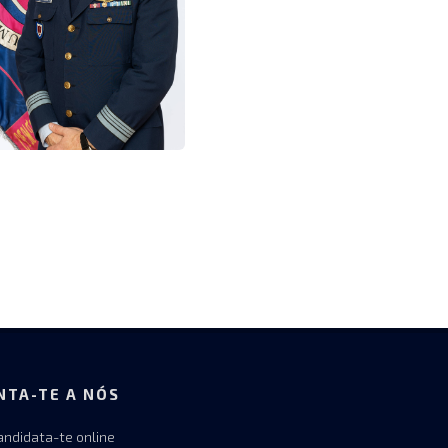
NTA-TE A NÓS
andidata-te online