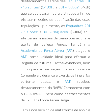
destacamentos aéreos das
Esquadras 501
- "Bisontes"
(
C-130H
) e
601 - "Lobos"
(P-3P)
que se deslocaram para a Unidade a fim de
efetuar missões de qualificação das suas
tripulações. Igualmente, as
Esquadras 201
- "Falcões"
e
301 - "Jaguares"
(F-16M) aqui
efetuaram missões de treino operacional e
alerta de Defesa Aérea. Também a
Academia da Força Aérea
(
AFA
) elegeu o
AM1
como unidade ideal para efetuar a
largada de futuros Pilotos-Aviadores, bem
como para a realização dos exercícios de
Comando e Liderança e Exercícios Finais. Na
vertente aliada, o
AM1
recebeu
destacamentos da NAEW Component com
o E-3A AWACS bem como destacamentos
de C-130 da Força Aérea Belga.
Tem ainda servido de plataforma de apoio a