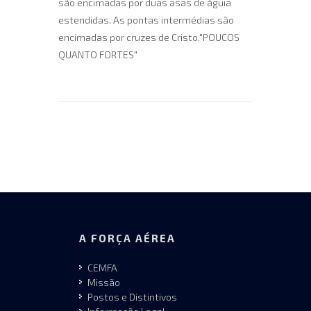
são encimadas por duas asas de águia
estendidas. As pontas intermédias são
encimadas por cruzes de Cristo."POUCOS
QUANTO FORTES"
A FORÇA AÉREA
CEMFA
Missão
Postos e Distintivos