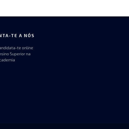
NTA-TE A NÓS
andidata-te online
nsino Superior na
cademia