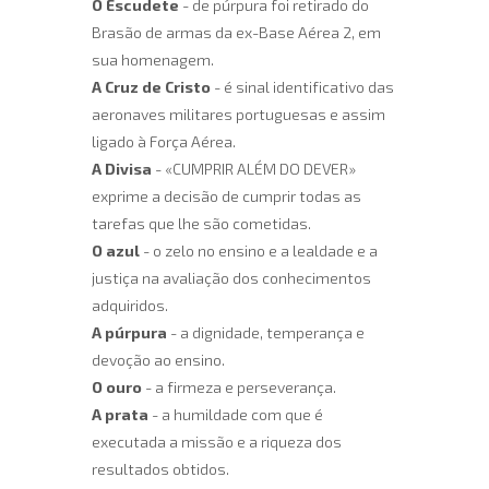
O Escudete
- de púrpura foi retirado do
Brasão de armas da ex-Base Aérea 2, em
sua homenagem.
A Cruz de Cristo
- é sinal identificativo das
aeronaves militares portuguesas e assim
ligado à Força Aérea.
A Divisa
- «CUMPRIR ALÉM DO DEVER»
exprime a decisão de cumprir todas as
tarefas que lhe são cometidas.
O azul
- o zelo no ensino e a lealdade e a
justiça na avaliação dos conhecimentos
adquiridos.
A púrpura
- a dignidade, temperança e
devoção ao ensino.
O ouro
- a firmeza e perseverança.
A prata
- a humildade com que é
executada a missão e a riqueza dos
resultados obtidos.