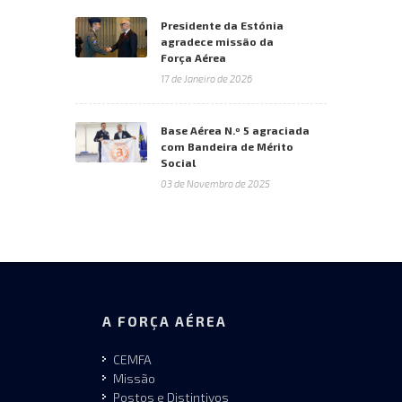
Presidente da Estónia
agradece missão da
Força Aérea
17 de Janeiro de 2026
Base Aérea N.º 5 agraciada
com Bandeira de Mérito
Social
03 de Novembro de 2025
A FORÇA AÉREA
CEMFA
Missão
Postos e Distintivos