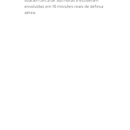
voaram cerca de 380 horas e estiveram
envolvidas em 16 missões reais de defesa
aérea.