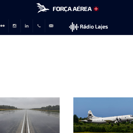
r
lickr
Instagram
LinkedIn
+351
rp@emfa.gov.pt
214726120