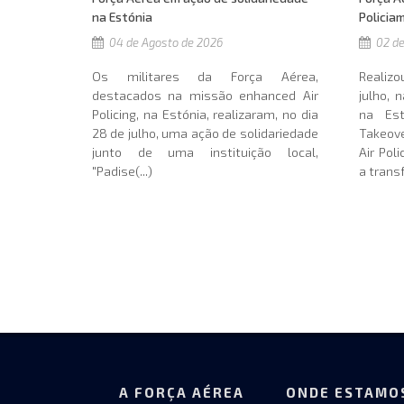
na Estónia
Policia
04 de Agosto de 2026
02 de
Os militares da Força Aérea,
Realiz
destacados na missão enhanced Air
julho, 
Policing, na Estónia, realizaram, no dia
na Est
28 de julho, uma ação de solidariedade
Takeov
junto de uma instituição local,
Air Pol
"Padise(...)
a transf
A FORÇA AÉREA
ONDE ESTAMO