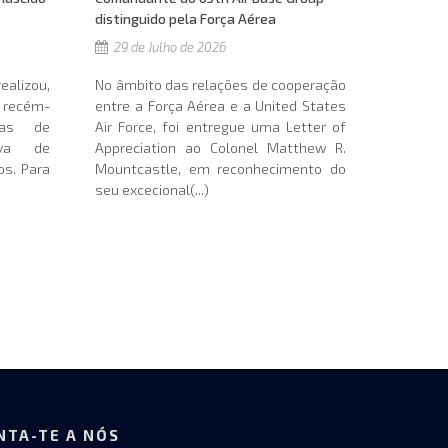
distinguido pela Força Aérea
29 de Julho de 2026
alizou,
No âmbito das relações de cooperação
 recém-
entre a Força Aérea e a United States
nas de
Air Force, foi entregue uma Letter of
ava de
Appreciation ao Colonel Matthew R.
os. Para
Mountcastle, em reconhecimento do
)
seu excecional(...)
NTA-TE A NÓS