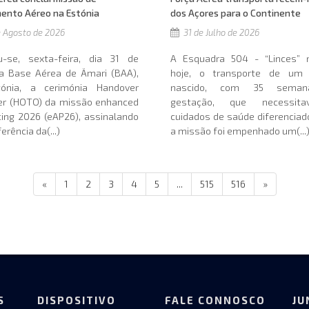
dos Açores para o Continente
mento Aéreo na Estónia
31 de Julho de 2026
 Agosto de 2026
A Esquadra 504 - “Linces” re
ou-se, sexta-feira, dia 31 de
hoje, o transporte de um
na Base Aérea de Ämari (BAA),
nascido, com 35 sema
ónia, a cerimónia Handover
gestação, que necessit
er (HOTO) da missão enhanced
cuidados de saúde diferenciad
icing 2026 (eAP26), assinalando
a missão foi empenhado um(...
erência da(...)
«
1
2
3
4
5
...
515
516
»
S
DISPOSITIVO
FALE CONNOSCO
JU