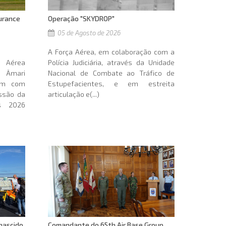
Operação "SKYDROP"
urance
05 de Agosto de 2026
A Força Aérea, em colaboração com a
Polícia Judiciária, através da Unidade
 Aérea
Nacional de Combate ao Tráfico de
 Ämari
Estupefacientes, e em estreita
ram com
articulação e(...)
ssão da
s 2026
nascido
Comandante do 65th Air Base Group