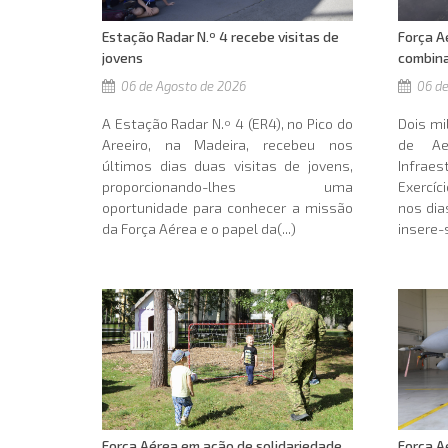
Força A
Estação Radar N.º 4 recebe visitas de
combina
jovens
06 de
06 de Agosto de 2026
Dois mi
A Estação Radar N.º 4 (ER4), no Pico do
de Ae
Areeiro, na Madeira, recebeu nos
Infrae
últimos dias duas visitas de jovens,
Exercíc
proporcionando-lhes uma
nos dia
oportunidade para conhecer a missão
insere-s
da Força Aérea e o papel da(...)
Força Aérea em ação de solidariedade
Força A