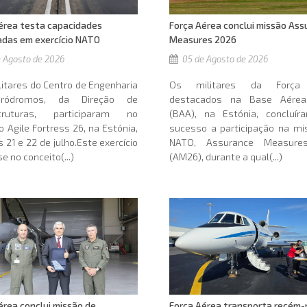
érea testa capacidades
Força Aérea conclui missão Ass
das em exercício NATO
Measures 2026
 Agosto de 2026
05 de Agosto de 2026
litares do Centro de Engenharia
Os militares da Força
ródromos, da Direção de
destacados na Base Aérea
struturas, participaram no
(BAA), na Estónia, concluí
io Agile Fortress 26, na Estónia,
sucesso a participação na mi
s 21 e 22 de julho.Este exercício
NATO, Assurance Measure
e no conceito(...)
(AM26), durante a qual(...)
Força Aérea transporta recém-
érea conclui missão de