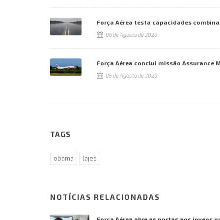
Força Aérea testa capacidades combina
06 de Agosto de 2026
Força Aérea conclui missão Assurance 
05 de Agosto de 2026
TAGS
obama
lajes
NOTÍCIAS RELACIONADAS
Força Aérea abre as portas aos jovens n