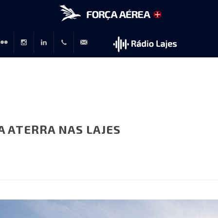
r
lickr
Instagram
LinkedIn
+351
rp@emfa.gov.pt
214726120
 ATERRA NAS LAJES