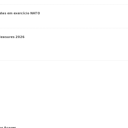
das em exercício NATO
Measures 2026
os Açores