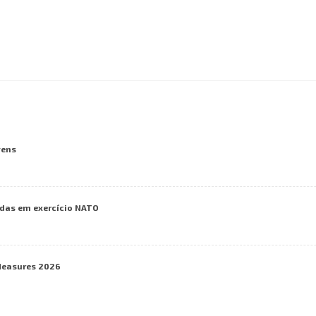
vens
das em exercício NATO
Measures 2026