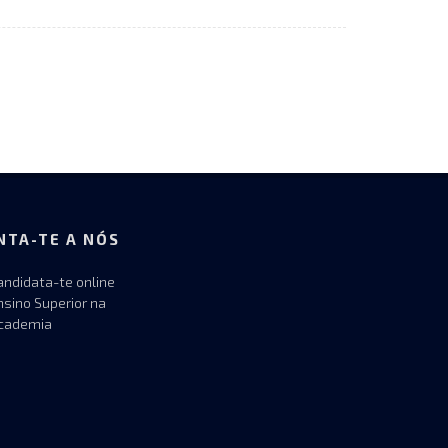
NTA-TE A NÓS
andidata-te online
nsino Superior na
cademia