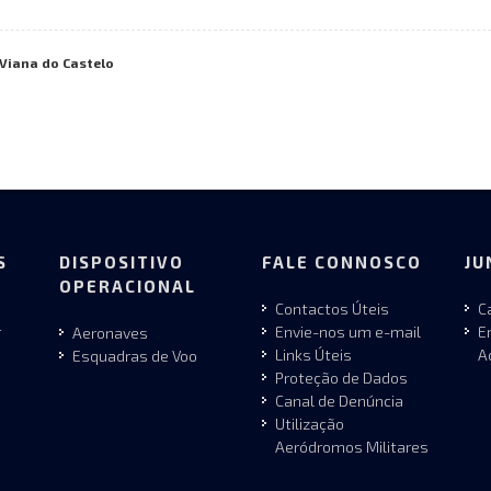
 Viana do Castelo
S
DISPOSITIVO
FALE CONNOSCO
JU
OPERACIONAL
Contactos Úteis
C
r
Envie-nos um e-mail
E
Aeronaves
Links Úteis
A
Esquadras de Voo
Proteção de Dados
Canal de Denúncia
Utilização
Aeródromos Militares