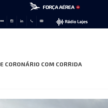
r
lickr
Instagram
LinkedIn
+351
rp@emfa.gov.pt
214726120
TE CORONÁRIO COM CORRIDA