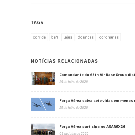
TAGS
corrida
ba4
lajes
doencas
coronarias
NOTÍCIAS RELACIONADAS
Comandante do 65th Air Base Group dist
29 de Julho de 2026
Força Aérea salva sete vidas em menos 
25 de Julho de 2026
Força Aérea participa no ASAREX26
08 de Julho de 2026