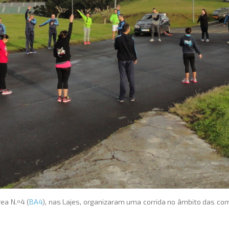
ea N.º4 (
BA4
), nas Lajes, organizaram uma corrida no âmbito das co