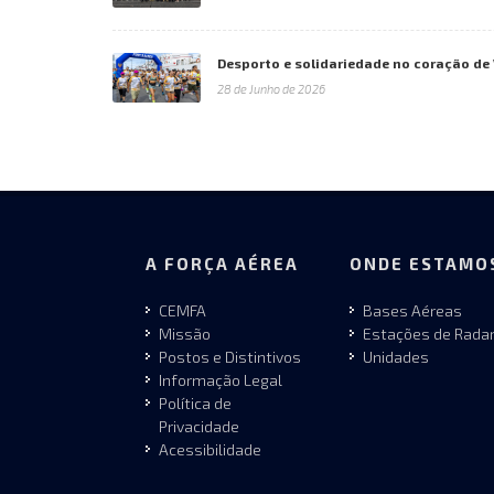
Desporto e solidariedade no coração de
28 de Junho de 2026
A FORÇA AÉREA
ONDE ESTAMO
CEMFA
Bases Aéreas
Missão
Estações de Rada
Postos e Distintivos
Unidades
Informação Legal
Política de
Privacidade
Acessibilidade