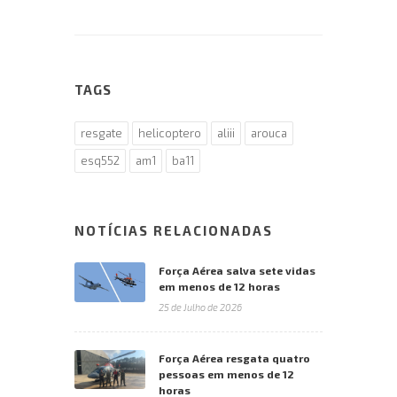
TAGS
resgate
helicoptero
aliii
arouca
esq552
am1
ba11
NOTÍCIAS RELACIONADAS
Força Aérea salva sete vidas
em menos de 12 horas
25 de Julho de 2026
Força Aérea resgata quatro
pessoas em menos de 12
horas