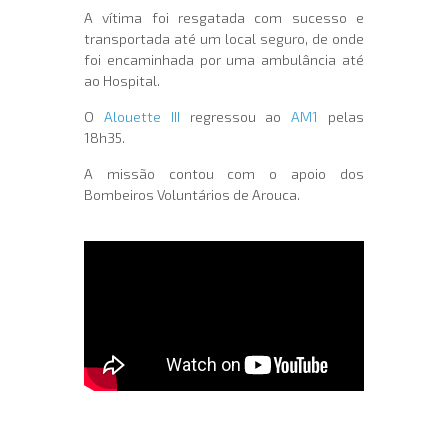
A vítima foi resgatada com sucesso e
transportada até um local seguro, de onde
foi encaminhada por uma ambulância até
ao Hospital.
O
Alouette III
regressou ao
AM1
pelas
18h35.
A missão contou com o apoio dos
Bombeiros Voluntários de Arouca.