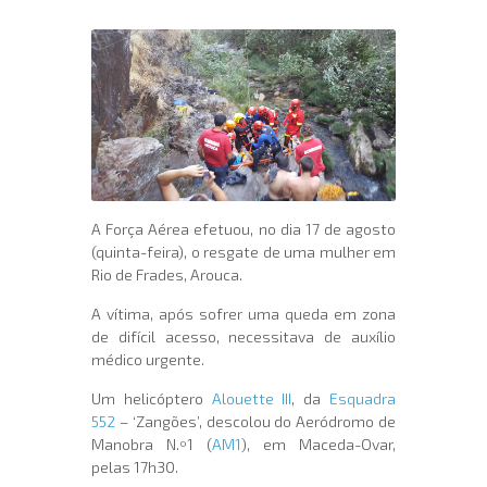
A Força Aérea efetuou, no dia 17 de agosto
(quinta-feira), o resgate de uma mulher em
Rio de Frades, Arouca.
A vítima, após sofrer uma queda em zona
de difícil acesso, necessitava de auxílio
médico urgente.
Um helicóptero
Alouette III
, da
Esquadra
552
– ‘Zangões’, descolou do Aeródromo de
Manobra N.º1 (
AM1
), em Maceda-Ovar,
pelas 17h30.