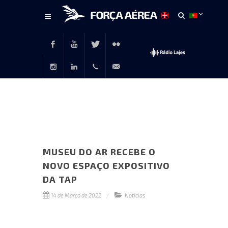
Conteúdo
principal
Facebook
Youtube
Twitter
Flickr
Instagram
LinkedIn
+351
rp@emfa.gov.pt
214726120
MUSEU DO AR RECEBE O
NOVO ESPAÇO EXPOSITIVO
DA TAP
14 de Março de 2022
Notícias