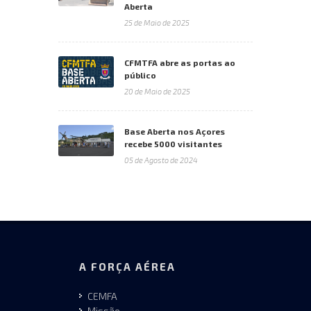
Aberta
25 de Maio de 2025
CFMTFA abre as portas ao
público
20 de Maio de 2025
Base Aberta nos Açores
recebe 5000 visitantes
05 de Agosto de 2024
A FORÇA AÉREA
CEMFA
Missão