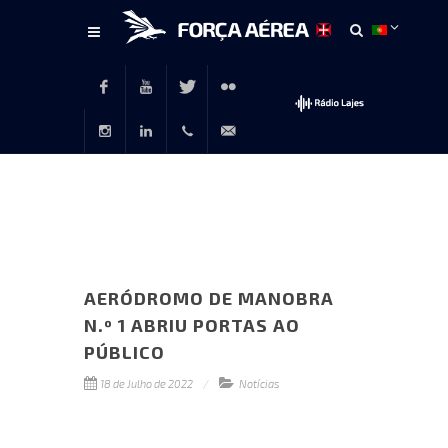
Conteúdo
principal
Facebook
Youtube
Twitter
Flickr
Instagram
LinkedIn
+351
rp@emfa.gov.pt
214726120
AERÓDROMO DE MANOBRA
N.º 1 ABRIU PORTAS AO
PÚBLICO
18 de Julho de 2022
Notícias