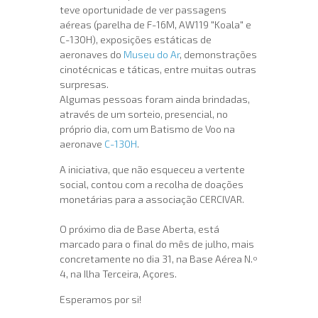
teve oportunidade de ver passagens
aéreas (parelha de F-16M, AW119 "Koala" e
C-130H), exposições estáticas de
aeronaves do
Museu do Ar
, demonstrações
cinotécnicas e táticas, entre muitas outras
surpresas.
Algumas pessoas foram ainda brindadas,
através de um sorteio, presencial, no
próprio dia, com um Batismo de Voo na
aeronave
C-130H
.
A iniciativa, que não esqueceu a vertente
social, contou com a recolha de doações
monetárias para a associação CERCIVAR.
O próximo dia de Base Aberta, está
marcado para o final do mês de julho, mais
concretamente no dia 31, na Base Aérea N.º
4, na Ilha Terceira, Açores.
Esperamos por si!