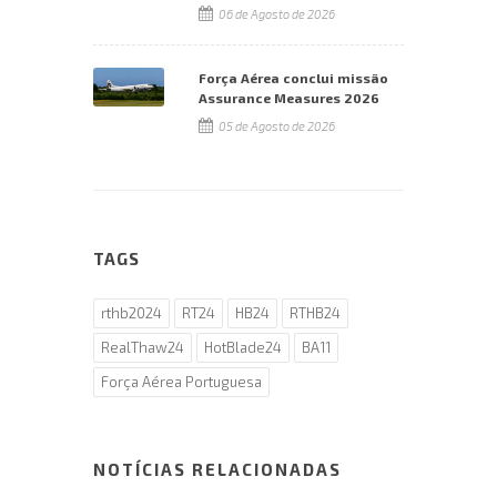
06 de Agosto de 2026
Força Aérea conclui missão
Assurance Measures 2026
05 de Agosto de 2026
TAGS
rthb2024
RT24
HB24
RTHB24
RealThaw24
HotBlade24
BA11
Força Aérea Portuguesa
NOTÍCIAS RELACIONADAS