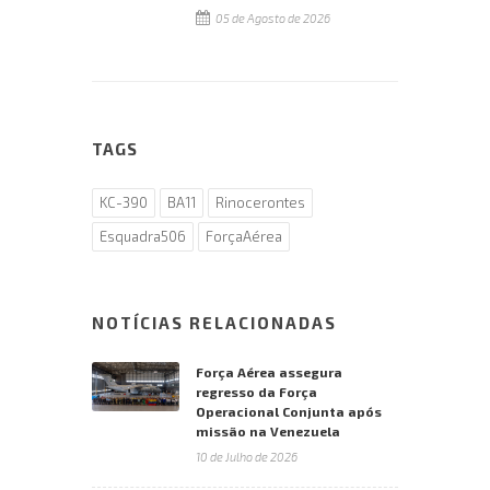
05 de Agosto de 2026
TAGS
KC-390
BA11
Rinocerontes
Esquadra506
ForçaAérea
NOTÍCIAS RELACIONADAS
Força Aérea assegura
regresso da Força
Operacional Conjunta após
missão na Venezuela
10 de Julho de 2026