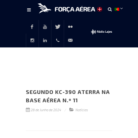
Conteúdo
principal
Facebook
Youtube
Twitter
Flickr
Instagram
LinkedIn
+351
rp@emfa.gov.pt
214726120
SEGUNDO KC-390 ATERRA NA
BASE AÉREA N.º 11
28 de Junho de 2024
Notícias