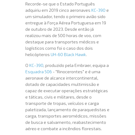
Recorde-se que o Estado Português
adquiriu em 2019 cinco aeronaves
KC-390
e
um simulador, tendo o primeiro avião sido
entregue à Força Aérea Portuguesa em 19
de outubro de 2023. Desde então já
realizou mais de 500 horas de voo, com
destaque para transportes médicos e
logísticos como foi o caso dos dois
helicópteros
UH-60 Black Hawk
.
O
KC-390
, produzido pela Embraer, equipa a
Esquadra 506
- "Rinocerontes" e é uma
aeronave de alcance intercontinental,
dotado de capacidades multimissão e
capaz de executar operações estratégicas
e táticas, civis e militares, desde o
transporte de tropas, veículos e carga
paletizada, lançamento de paraquedistas e
carga, transportes aeromédicos, missões
de busca e salvamento, reabastecimento
aéreo e combate a incêndios florestais.