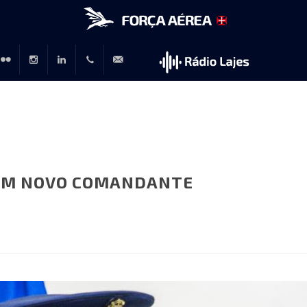
r
lickr
Instagram
LinkedIn
+351
rp@emfa.gov.pt
214726120
COM NOVO COMANDANTE