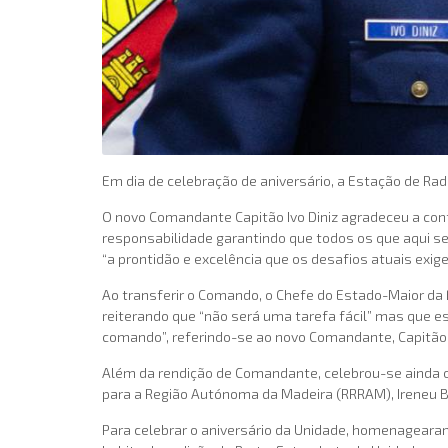
Em dia de celebração de aniversário, a Estação de Rada
O novo Comandante Capitão Ivo Diniz agradeceu a con
responsabilidade garantindo que todos os que aqui se
“a prontidão e excelência que os desafios atuais exig
Ao transferir o Comando, o Chefe do Estado-Maior da F
reiterando que “não será uma tarefa fácil” mas que e
comando”, referindo-se ao novo Comandante, Capitão I
Além da rendição de Comandante, celebrou-se ainda o 
para a Região Autónoma da Madeira (RRRAM), Ireneu B
Para celebrar o aniversário da Unidade, homenagear