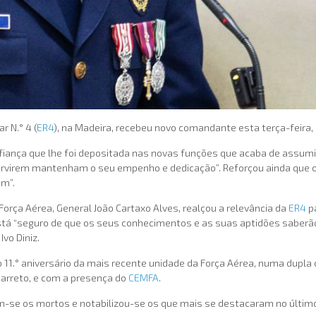
r N.° 4 (
ER4
), na Madeira, recebeu novo comandante esta terça-feira,
fiança que lhe foi depositada nas novas funções que acaba de assumi
rvirem mantenham o seu empenho e dedicação”. Reforçou ainda que o t
em”.
orça Aérea, General João Cartaxo Alves, realçou a relevância da
ER4
pa
stá “seguro de que os seus conhecimentos e as suas aptidões saberão
vo Diniz.
11.° aniversário da mais recente unidade da Força Aérea, numa dupla 
arreto, e com a presença do
CEMFA
.
am-se os mortos e notabilizou-se os que mais se destacaram no últi