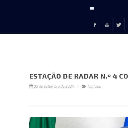
Conteúdo
principal
Facebook
Youtube
Twitte
F
ESTAÇÃO DE RADAR N.º 4 
05 de Setembro de 2024
Notícias