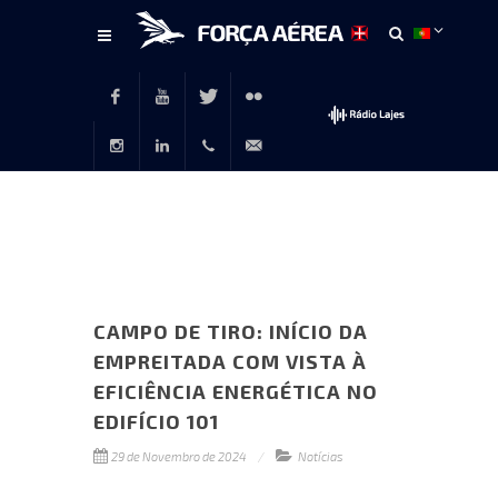
Conteúdo
principal
Facebook
Youtube
Twitter
Flickr
Instagram
LinkedIn
+351
rp@emfa.gov.pt
214726120
CAMPO DE TIRO: INÍCIO DA
EMPREITADA COM VISTA À
EFICIÊNCIA ENERGÉTICA NO
EDIFÍCIO 101
29 de Novembro de 2024
Notícias