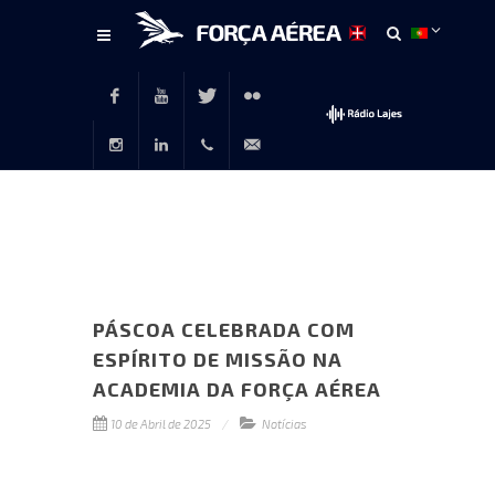
Conteúdo
principal
Facebook
Youtube
Twitter
Flickr
Instagram
LinkedIn
+351
rp@emfa.gov.pt
214726120
PÁSCOA CELEBRADA COM
ESPÍRITO DE MISSÃO NA
ACADEMIA DA FORÇA AÉREA
10 de Abril de 2025
Notícias