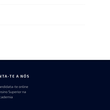
NTA-TE A NÓS
andidata-te online
nsino Superior na
cademia