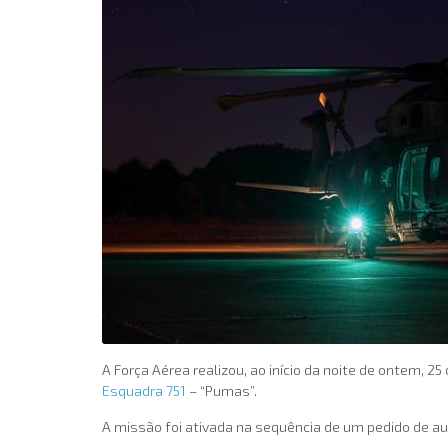
A Força Aérea realizou, ao início da noite de ontem, 
Esquadra 751
– “Pumas”.
A missão foi ativada na sequência de um pedido de 