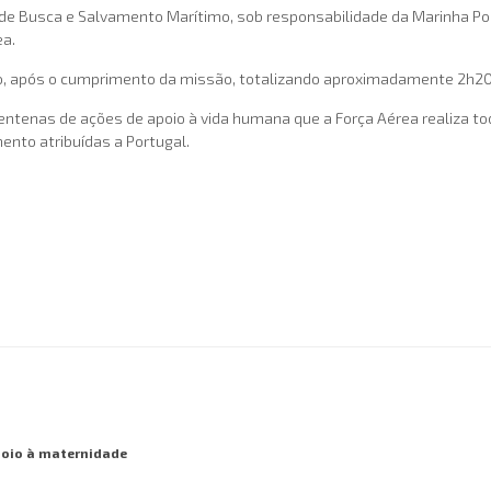
o de Busca e Salvamento Marítimo, sob responsabilidade da Marinha P
ea.
ijo, após o cumprimento da missão, totalizando aproximadamente 2h20
ntenas de ações de apoio à vida humana que a Força Aérea realiza tod
nto atribuídas a Portugal.
poio à maternidade