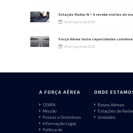
Estação Radar N.º 4 recebe visitas de jo
06 de Agosto de 2026
Força Aérea testa capacidades combina
06 de Agosto de 2026
A FORÇA AÉREA
ONDE ESTAMO
CEMFA
Bases Aéreas
Missão
Estações de Rada
Postos e Distintivos
Unidades
Informação Legal
Política de