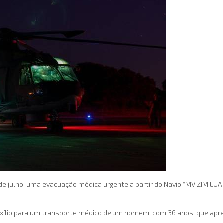
25 de julho, uma evacuação médica urgente a partir do Navio “MV ZIM LU
auxílio para um transporte médico de um homem, com 36 anos, que ap