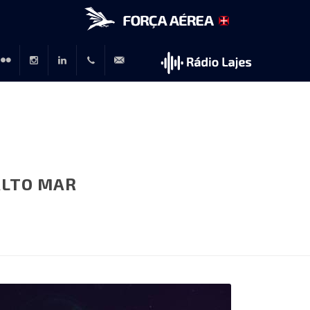
r
lickr
Instagram
LinkedIn
+351
rp@emfa.gov.pt
214726120
ALTO MAR