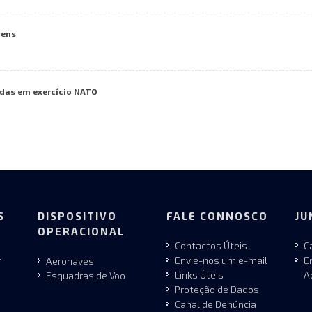
vens
das em exercício NATO
S
DISPOSITIVO
FALE CONNOSCO
JU
OPERACIONAL
Contactos Úteis
C
r
Envie-nos um e-mail
E
Aeronaves
Links Úteis
A
Esquadras de Voo
Proteção de Dados
Canal de Denúncia