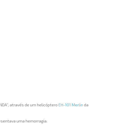
ANDA”, através de um helicóptero
EH-101 Merlin
da
resentava uma hemorragia.