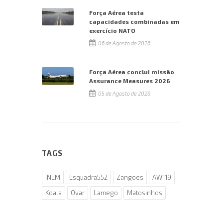
Força Aérea testa
capacidades combinadas em
exercício NATO
06 de Agosto de 2026
Força Aérea conclui missão
Assurance Measures 2026
05 de Agosto de 2026
TAGS
INEM
Esquadra552
Zangoes
AW119
Koala
Ovar
Lamego
Matosinhos