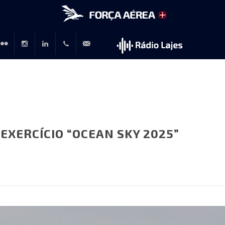
r
lickr
Instagram
LinkedIn
+351
rp@emfa.gov.pt
214726120
EXERCÍCIO “OCEAN SKY 2025”