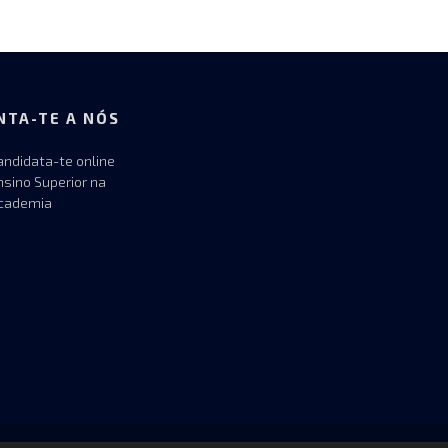
NTA-TE A NÓS
andidata-te online
nsino Superior na
cademia