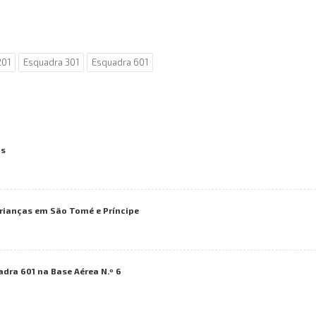
201
Esquadra 301
Esquadra 601
as
rianças em São Tomé e Príncipe
adra 601 na Base Aérea N.º 6