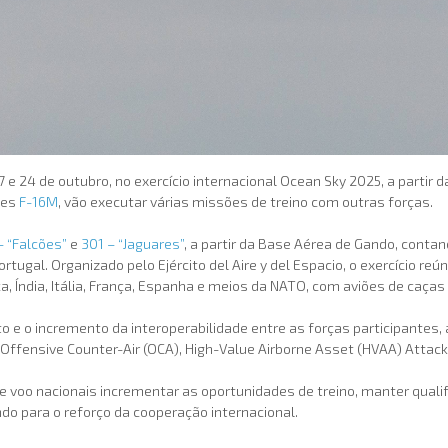
17 e 24 de outubro, no exercício internacional Ocean Sky 2025, a parti
ões
F-16M
, vão executar várias missões de treino com outras forças.
– “Falcões”
e
301 – “Jaguares”
, a partir da Base Aérea de Gando, conta
rtugal. Organizado pelo Ejército del Aire y del Espacio, o exercício reú
, Índia, Itália, França, Espanha e meios da NATO, com aviões de caça
 e o incremento da interoperabilidade entre as forças participantes,
Offensive Counter-Air (OCA), High-Value Airborne Asset (HVAA) Attac
 voo nacionais incrementar as oportunidades de treino, manter qualifi
o para o reforço da cooperação internacional.