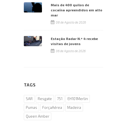
Mais de 400 quilos de
cocaína apreendidos em alto
mar
08 de Agosto de 2026
Estação Radar N.º 4 recebe
visitas de jovens
06 de Agosto de 2026
TAGS
SAR
Resgate
751
EH101Merlin
Pumas
ForçaAérea
Madeira
Queen Amber