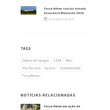
Força Aérea conclui missão
Assurance Measures 2026
05 de Agosto de 2026
TAGS
Dádiva de Sangue
CZAA
BA4
Ilha Terceira
Açores
Solidariedade
ForçaAérea
NOTÍCIAS RELACIONADAS
Força Aérea em ação de