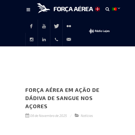
Conteúdo
principal
Facebook
Youtube
Twitter
Flickr
Instagram
LinkedIn
+351
rp@emfa.gov.pt
214726120
FORÇA AÉREA EM AÇÃO DE
DÁDIVA DE SANGUE NOS
AÇORES
06 de Novembro de 2025
Notícias