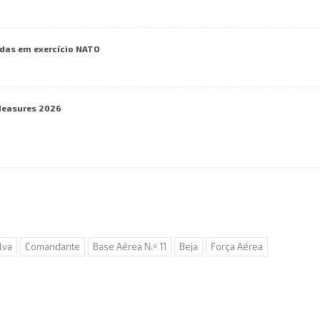
das em exercício NATO
Measures 2026
lva
Comandante
Base Aérea N.º 11
Beja
Força Aérea