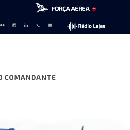
r
lickr
Instagram
LinkedIn
+351
rp@emfa.gov.pt
214726120
OVO COMANDANTE