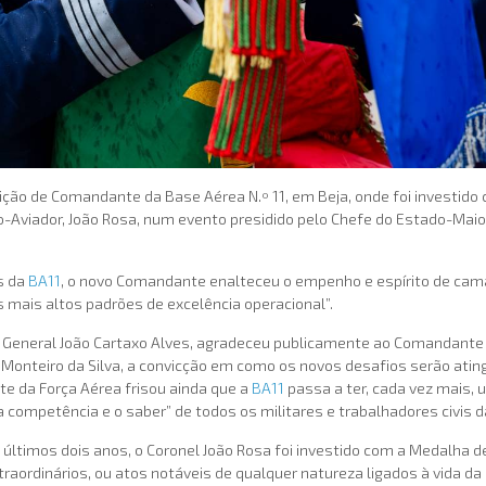
ção de Comandante da Base Aérea N.º 11, em Beja, onde foi investido
to-Aviador, João Rosa, num evento presidido pelo Chefe do Estado-Maio
s da
BA11
, o novo Comandante enalteceu o empenho e espírito de ca
 mais altos padrões de excelência operacional”.
, General João Cartaxo Alves, agradeceu publicamente ao Comandante 
 Monteiro da Silva, a convicção em como os novos desafios serão atin
te da Força Aérea frisou ainda que a
BA11
passa a ter, cada vez mais, 
 competência e o saber” de todos os militares e trabalhadores civis d
últimos dois anos, o Coronel João Rosa foi investido com a Medalha de
traordinários, ou atos notáveis de qualquer natureza ligados à vida da 