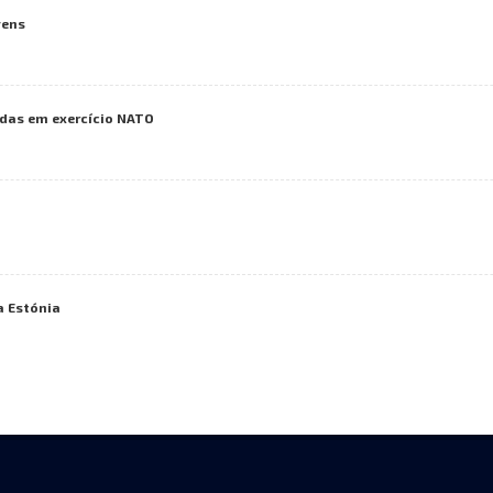
vens
das em exercício NATO
a Estónia