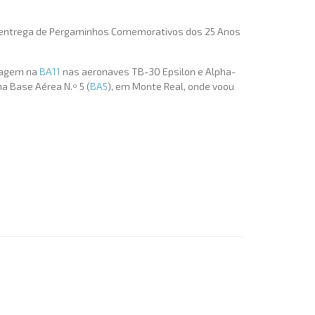
e, entrega de Pergaminhos Comemorativos dos 25 Anos
otagem na
BA11
nas aeronaves TB-30 Epsilon e Alpha-
na Base Aérea N.º 5 (
BA5
), em Monte Real, onde voou