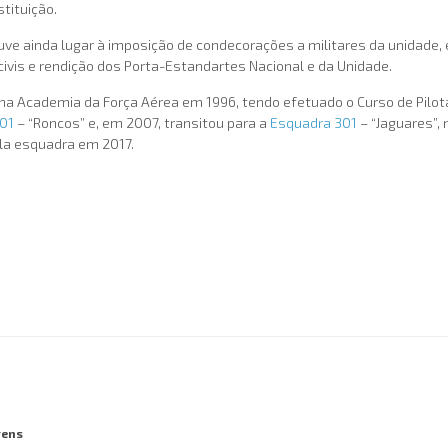
stituição.
ouve ainda lugar à imposição de condecorações a militares da unidad
vis e rendição dos Porta-Estandartes Nacional e da Unidade.
ou na Academia da Força Aérea em 1996, tendo efetuado o Curso de Pil
01
– “Roncos” e, em 2007, transitou para a
Esquadra 301
– “Jaguares”, 
la esquadra em 2017.
vens