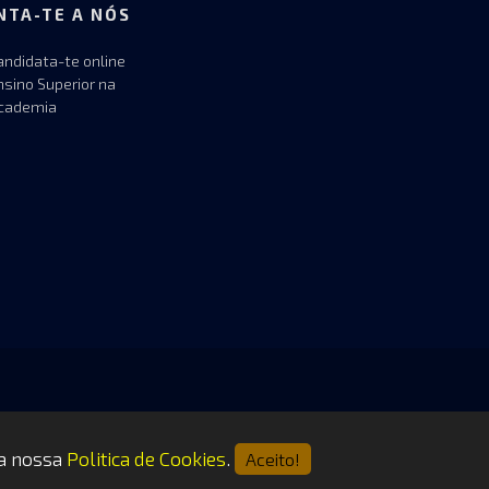
NTA-TE A NÓS
andidata-te online
nsino Superior na
cademia
 a nossa
Politica de Cookies
.
Aceito!