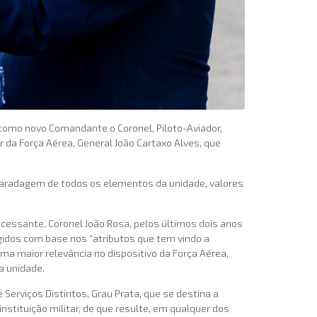
 como novo Comandante o Coronel, Piloto-Aviador,
r da Força Aérea, General João Cartaxo Alves, que
maradagem de todos os elementos da unidade, valores
cessante, Coronel João Rosa, pelos últimos dois anos
gidos com base nos “atributos que tem vindo a
uma maior relevância no dispositivo da Força Aérea,
a unidade.
 Serviços Distintos, Grau Prata, que se destina a
instituição militar, de que resulte, em qualquer dos