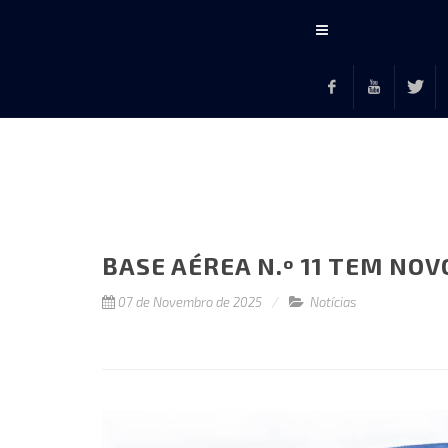
Conteúdo
principal
Facebook
Youtube
Twitte
F
BASE AÉREA N.º 11 TEM N
07 de Novembro de 2025
Notícias