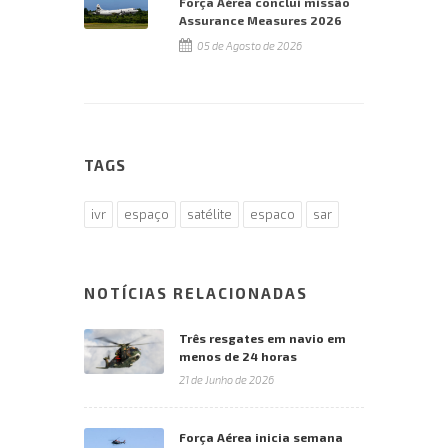
Força Aérea conclui missão
Assurance Measures 2026
05 de Agosto de 2026
TAGS
ivr
espaço
satélite
espaco
sar
NOTÍCIAS RELACIONADAS
Três resgates em navio em
menos de 24 horas
21 de Junho de 2026
Força Aérea inicia semana