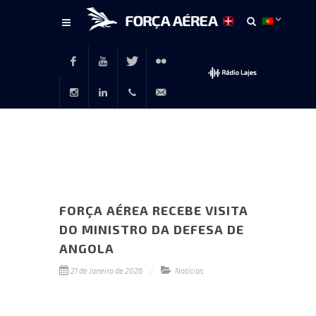
Conteúdo
principal
Facebook
Youtube
Twitter
Flickr
Instagram
LinkedIn
+351
rp@emfa.gov.pt
214726120
FORÇA AÉREA RECEBE VISITA
DO MINISTRO DA DEFESA DE
ANGOLA
21 de Janeiro de 2026
Notícias