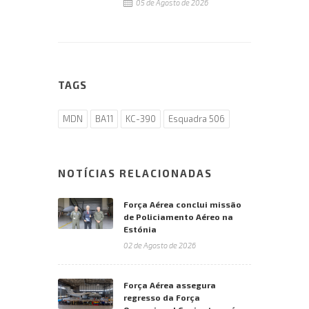
05 de Agosto de 2026
TAGS
MDN
BA11
KC-390
Esquadra 506
NOTÍCIAS RELACIONADAS
Força Aérea conclui missão
de Policiamento Aéreo na
Estónia
02 de Agosto de 2026
Força Aérea assegura
regresso da Força