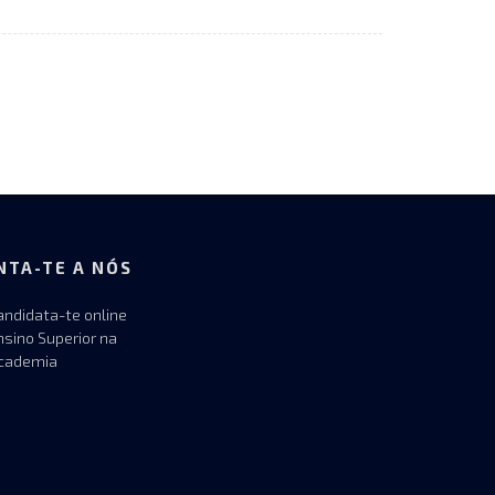
NTA-TE A NÓS
andidata-te online
nsino Superior na
cademia