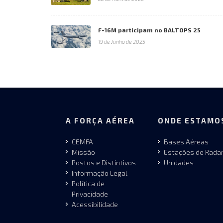
F-16M participam no BALTOPS 25
19 de Junho de 2025
A FORÇA AÉREA
ONDE ESTAMO
CEMFA
Bases Aéreas
Missão
Estações de Rada
Postos e Distintivos
Unidades
Informação Legal
Política de
Privacidade
Acessibilidade