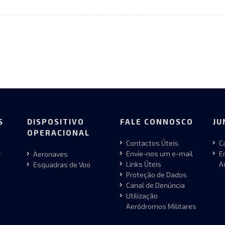
S
DISPOSITIVO
FALE CONNOSCO
JU
OPERACIONAL
Contactos Úteis
C
r
Envie-nos um e-mail
E
Aeronaves
Links Úteis
A
Esquadras de Voo
Proteção de Dados
Canal de Denúncia
Utilização
Aeródromos Militares