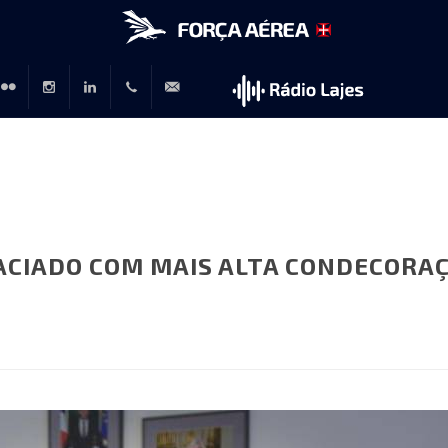
r
lickr
Instagram
LinkedIn
+351
rp@emfa.gov.pt
214726120
ACIADO COM MAIS ALTA CONDECORAÇ