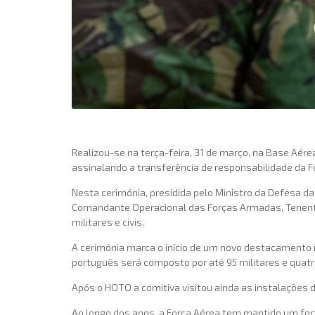
Realizou-se na terça-feira, 31 de março, na Base Aére
assinalando a transferência de responsabilidade da F
Nesta cerimónia, presidida pelo Ministro da Defesa da
Comandante Operacional das Forças Armadas, Tenente
militares e civis.
A cerimónia marca o início de um novo destacamento na
português será composto por até 95 militares e quatro
Após o HOTO a comitiva visitou ainda as instalações 
Ao longo dos anos, a Força Aérea tem mantido um fo