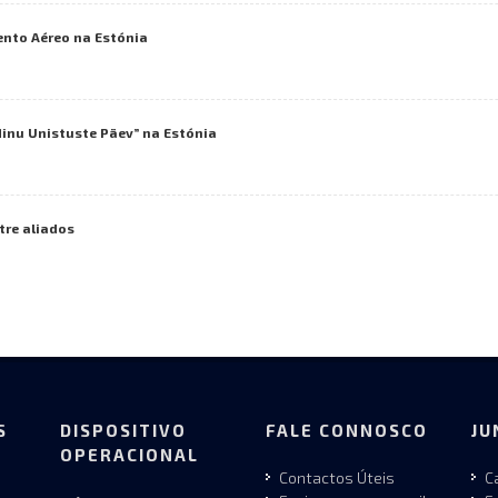
ento Aéreo na Estónia
Minu Unistuste Päev” na Estónia
tre aliados
S
DISPOSITIVO
FALE CONNOSCO
JU
OPERACIONAL
Contactos Úteis
C