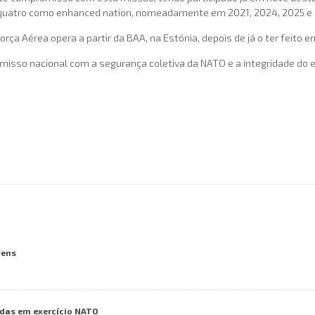
e quatro como enhanced nation, nomeadamente em 2021, 2024, 2025 e
orça Aérea opera a partir da BAA, na Estónia, depois de já o ter feito e
misso nacional com a segurança coletiva da NATO e a integridade do 
vens
das em exercício NATO