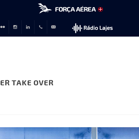
r
lickr
Instagram
LinkedIn
+351
rp@emfa.gov.pt
214726120
ER TAKE OVER