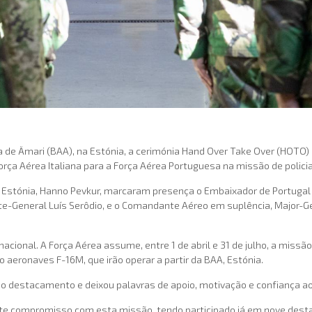
a de Ämari (BAA), na Estónia, a cerimónia Hand Over Take Over (HOTO)
orça Aérea Italiana para a Força Aérea Portuguesa na missão de polic
 Estónia, Hanno Pevkur, marcaram presença o Embaixador de Portugal n
-General Luís Serôdio, e o Comandante Aéreo em suplência, Major-Ge
cional. A Força Aérea assume, entre 1 de abril e 31 de julho, a missão
 aeronaves F-16M, que irão operar a partir da BAA, Estónia.
do destacamento e deixou palavras de apoio, motivação e confiança ao
rte compromisso com esta missão, tendo participado já em nove de