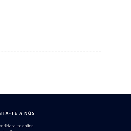
NTA-TE A NÓS
andidata-te online