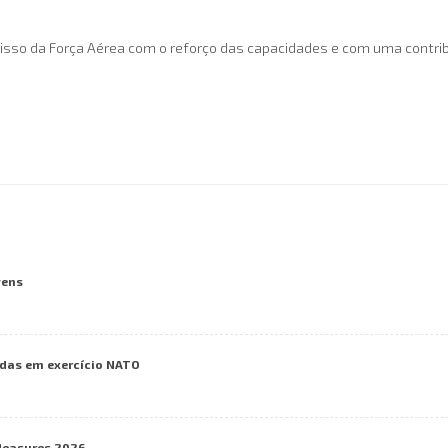
misso da Força Aérea com o reforço das capacidades e com uma contrib
vens
das em exercício NATO
Measures 2026