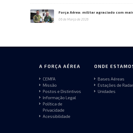
Força Aérea: militar agraciado com mai
06 de Março de 2026
A FORÇA AÉREA
ONDE ESTAMO
CEMFA
Bases Aéreas
Missão
Estações de Rada
Postos e Distintivos
Unidades
Informação Legal
Política de
Privacidade
Acessibilidade