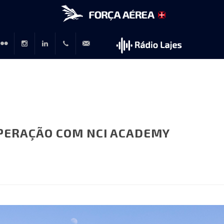
r
lickr
Instagram
LinkedIn
+351
rp@emfa.gov.pt
214726120
PERAÇÃO COM NCI ACADEMY