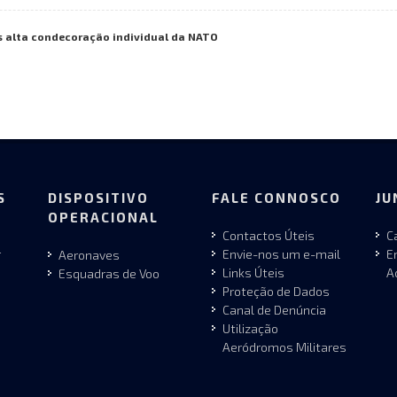
s alta condecoração individual da NATO
S
DISPOSITIVO
FALE CONNOSCO
JU
OPERACIONAL
Contactos Úteis
C
r
Envie-nos um e-mail
E
Aeronaves
Links Úteis
A
Esquadras de Voo
Proteção de Dados
Canal de Denúncia
Utilização
Aeródromos Militares