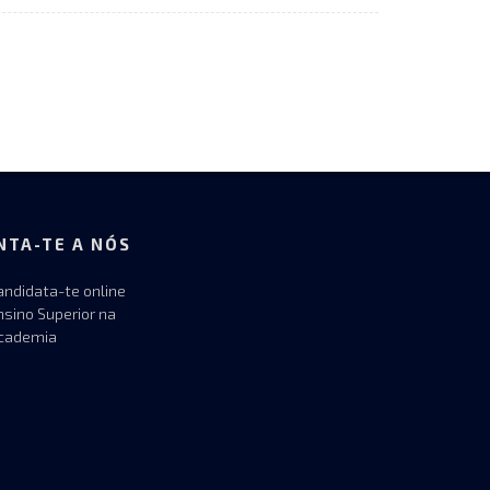
NTA-TE A NÓS
andidata-te online
nsino Superior na
cademia