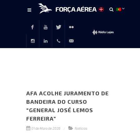
Conteúdo
principal
Facebook
Youtube
Twitter
Flickr
Instagram
LinkedIn
+351
rp@emfa.gov.pt
214726120
AFA ACOLHE JURAMENTO DE
BANDEIRA DO CURSO
“GENERAL JOSÉ LEMOS
FERREIRA”
01 de Maio de 2026
Notícias