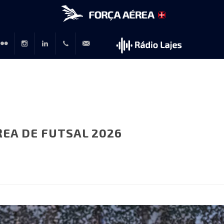
r
lickr
Instagram
LinkedIn
+351
rp@emfa.gov.pt
214726120
EA DE FUTSAL 2026