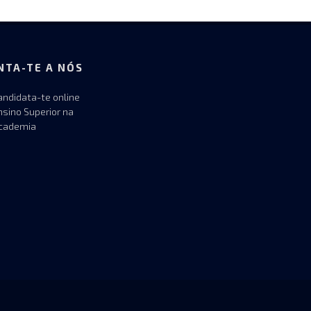
NTA-TE A NÓS
andidata-te online
nsino Superior na
cademia