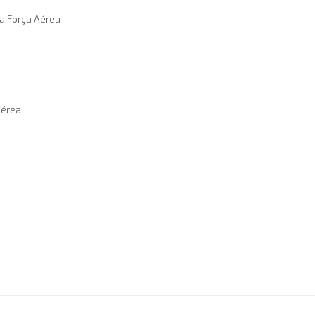
da Força Aérea
Aérea