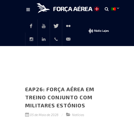
Conteúdo
principal
Facebook
Youtube
Twitter
Flickr
Instagram
LinkedIn
+351
rp@emfa.gov.pt
214726120
EAP26: FORÇA AÉREA EM
TREINO CONJUNTO COM
MILITARES ESTÓNIOS
05 de Maio de 2026
Notícias