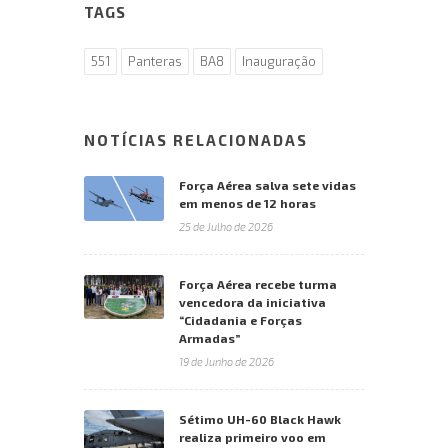
TAGS
551
Panteras
BA8
Inauguração
NOTÍCIAS RELACIONADAS
Força Aérea salva sete vidas
em menos de 12 horas
25 de Julho de 2026
Força Aérea recebe turma
vencedora da iniciativa
“Cidadania e Forças
Armadas”
19 de Junho de 2026
Sétimo UH-60 Black Hawk
realiza primeiro voo em