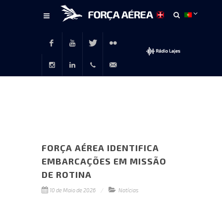
Conteúdo
principal
Facebook
Youtube
Twitter
Flickr
Instagram
LinkedIn
+351
rp@emfa.gov.pt
214726120
FORÇA AÉREA IDENTIFICA
EMBARCAÇÕES EM MISSÃO
DE ROTINA
10 de Maio de 2026
Notícias