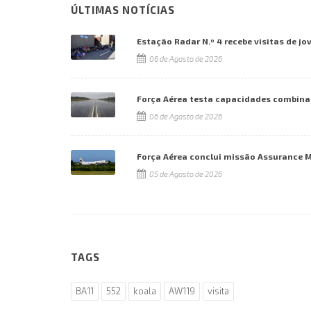
ÚLTIMAS NOTÍCIAS
Estação Radar N.º 4 recebe visitas de jo
06 de Agosto de 2026
Força Aérea testa capacidades combina
06 de Agosto de 2026
Força Aérea conclui missão Assurance 
05 de Agosto de 2026
TAGS
BA11
552
koala
AW119
visita