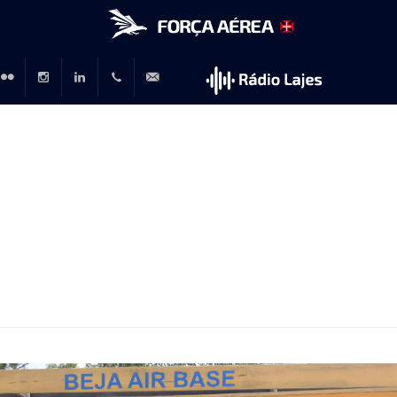
r
lickr
Instagram
LinkedIn
+351
rp@emfa.gov.pt
214726120