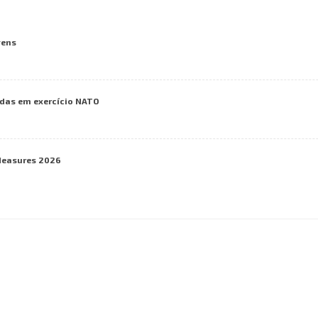
vens
das em exercício NATO
Measures 2026