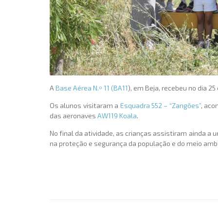
A
Base Aérea N.º 11 (
BA11
), em Beja, recebeu no dia 2
Os alunos visitaram a
Esquadra 552 – “Zangões”
, aco
das aeronaves
AW119 Koala
.
No final da atividade, as crianças assistiram ainda 
na proteção e segurança da população e do meio amb