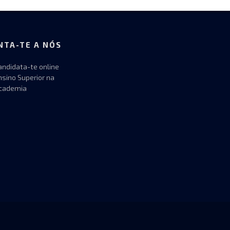
NTA-TE A NÓS
andidata-te online
nsino Superior na
cademia