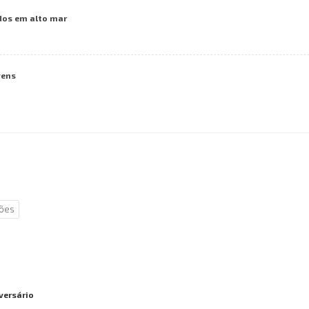
dos em alto mar
vens
ões
iversário