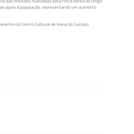
ana das missões realizadas pela Força Aérea ao longo
s ao apoio à população, representando um aumento
anente no Centro Cultural de Viana do Castelo,