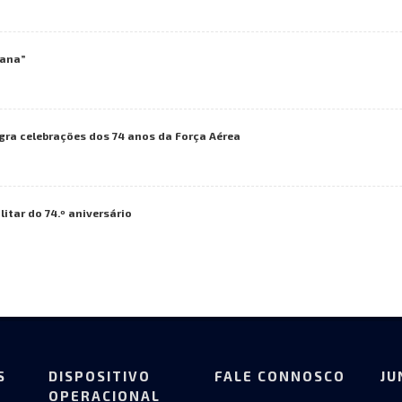
iana”
gra celebrações dos 74 anos da Força Aérea
itar do 74.º aniversário
S
DISPOSITIVO
FALE CONNOSCO
JU
OPERACIONAL