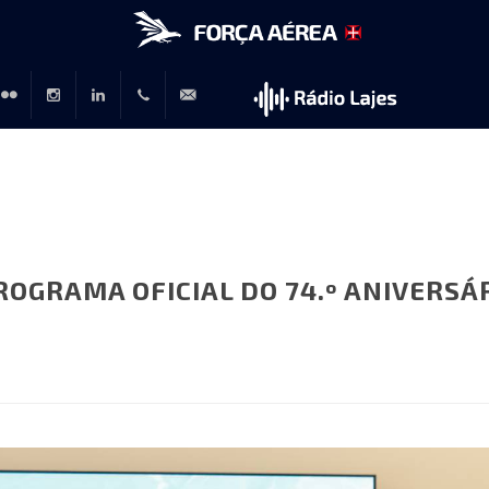
r
lickr
Instagram
LinkedIn
+351
rp@emfa.gov.pt
214726120
OGRAMA OFICIAL DO 74.º ANIVERSÁ