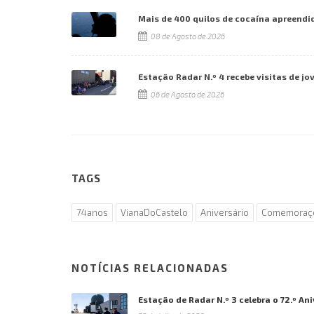
Mais de 400 quilos de cocaína apreendi
08 de Agosto de 2026
Estação Radar N.º 4 recebe visitas de jo
06 de Agosto de 2026
TAGS
74anos
VianaDoCastelo
Aniversário
Comemoraç
NOTÍCIAS RELACIONADAS
Estação de Radar N.º 3 celebra o 72.º An