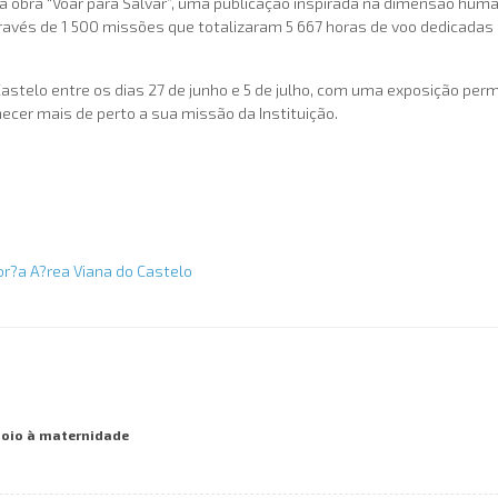
a obra “Voar para Salvar”, uma publicação inspirada na dimensão hum
ravés de 1 500 missões que totalizaram 5 667 horas de voo dedicada
astelo entre os dias 27 de junho e 5 de julho, com uma exposição perm
ecer mais de perto a sua missão da Instituição.
poio à maternidade