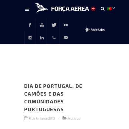
Conteúdo
principal
Facebook
Youtube
Twitter
Flickr
Instagram
LinkedIn
+351
rp@emfa.gov.pt
214726120
DIA DE PORTUGAL, DE
CAMÕES E DAS
COMUNIDADES
PORTUGUESAS
11 de Junho de 2015
Notícias