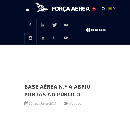
Conteúdo
principal
Facebook
Youtube
Twitter
Flickr
Instagram
LinkedIn
+351
rp@emfa.gov.pt
214726120
BASE AÉREA N.º 4 ABRIU
PORTAS AO PÚBLICO
30 de Julho de 2015
Notícias