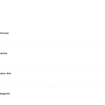
 horas
gates
esmo dia
resgate