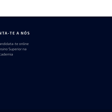
NTA-TE A NÓS
andidata-te online
nsino Superior na
cademia