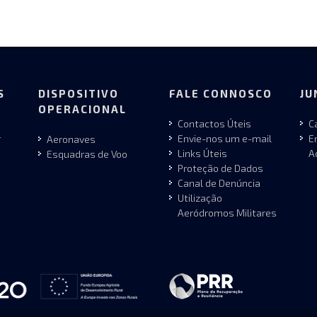
S
DISPOSITIVO
FALE CONNOSCO
JU
OPERACIONAL
Contactos Úteis
C
r
Envie-nos um e-mail
E
Aeronaves
Links Úteis
A
Esquadras de Voo
Proteção de Dados
Canal de Denúncia
Utilização
Aeródromos Militares