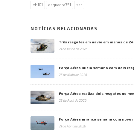
eh101
esquadra751
sar
NOTÍCIAS RELACIONADAS
Três resgates em navio em menos de 24
21 de Junho de 2026
Força Aérea inicia semana com dois res
25 de Maio de 2026
Força Aérea realiza dois resgates no m
23 de Abril de 2026
Força Aérea arranca semana com novo 
21 de Abril de 2026