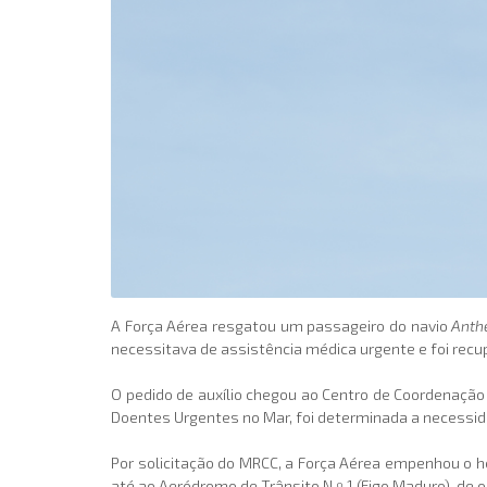
A Força Aérea resgatou um passageiro do navio
Anth
necessitava de assistência médica urgente e foi rec
O pedido de auxílio chegou ao Centro de Coordenação
Doentes Urgentes no Mar, foi determinada a necessid
Por solicitação do MRCC, a Força Aérea empenhou o h
até ao Aeródromo de Trânsito N.º 1 (Figo Maduro), de 