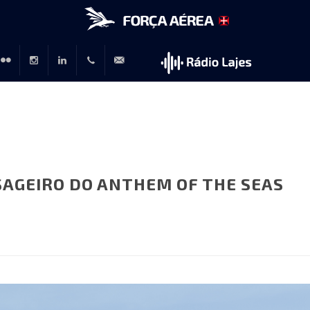
r
lickr
Instagram
LinkedIn
+351
rp@emfa.gov.pt
214726120
SAGEIRO DO ANTHEM OF THE SEAS