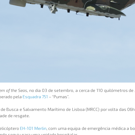
em of the Seas
, no dia 03 de setembro, a cerca de 110 quilómetros de
uperado pela
Esquadra 751
– “Pumas”.
 de Busca e Salvamento Marítimo de Lisboa (MRCC) por volta das 06h
ade de resgate.
elicóptero
EH-101 Merlin
, com uma equipa de emergência médica a bord
onde seguiu para uma unidade hospitalar.