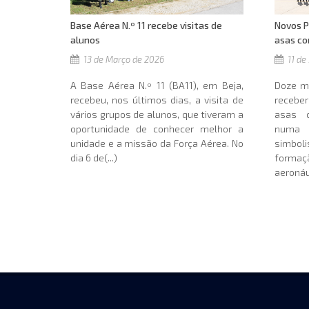
Base Aérea N.º 11 recebe visitas de
Novos P
alunos
asas c
13 de Março de 2026
11 de
A Base Aérea N.º 11 (BA11), em Beja,
Doze mi
recebeu, nos últimos dias, a visita de
recebe
vários grupos de alunos, que tiveram a
asas c
oportunidade de conhecer melhor a
numa
unidade e a missão da Força Aérea. No
simbol
dia 6 de(...)
formaç
aeronáut