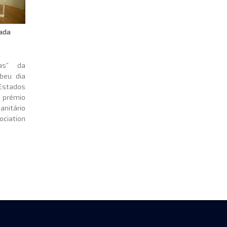
oada
as” da
beu dia
Estados
prémio
anitário
iation