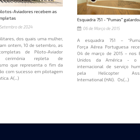
ilotos-Aviadores recebem as
ompletas
Esquadra 751 - "Pumas" galard
 Setembro de 2024
06 de Março de 2015
litares, dos quais uma mulher,
A esquadra 751 – “Pum
ram ontem, 10 de setembro, as
Força Aérea Portuguesa rece
ompletas de Piloto-Aviador
04 de março de 2015 – nos 
 cerimónia repleta de
Unidos da América - o 
ismo que representa o fim da
internacional de serviço hum
ão com sucesso em pilotagem
pela Helicopter Assoc
ica. A(...)
International (HAI). Os(...)