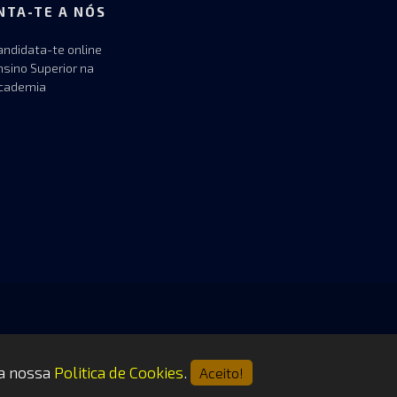
NTA-TE A NÓS
andidata-te online
nsino Superior na
cademia
 a nossa
Politica de Cookies
.
Aceito!