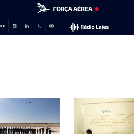
r
lickr
Instagram
LinkedIn
+351
rp@emfa.gov.pt
214726120