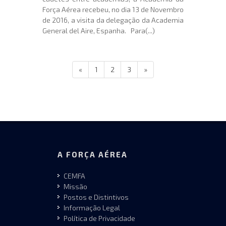
Força Aérea recebeu, no dia 13 de Novembro
de 2016, a visita da delegação da Academia
General del Aire, Espanha. Para(...)
«
1
2
3
»
A FORÇA AÉREA
CEMFA
Missão
Postos e Distintivos
Informação Legal
Política de Privacidade